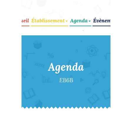
Accueil
Établissement
Agenda
Évènements
Cir
Agenda
EB6B